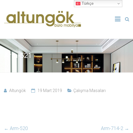
Skip
Türkçe
to
Her
Altungök
content
zaman
en iyisi
Büro
Mobilyaları
Arm-521
Altungök
19 Mart 2019
Çalışma Masaları
←
Arm-520
Arm-714-2
→