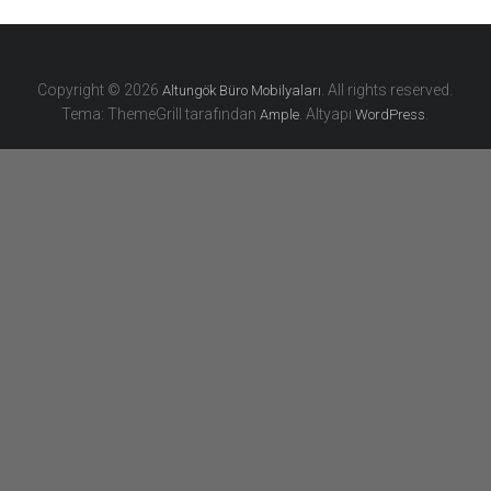
Copyright © 2026
. All rights reserved.
Altungök Büro Mobilyaları
Tema: ThemeGrill tarafından
. Altyapı
.
Ample
WordPress