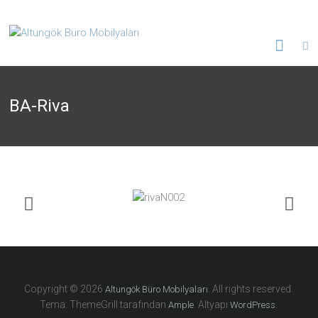
BA-Riva
Copyright © 2026
. All rights reserved.
Altungök Büro Mobilyaları
Tema: ThemeGrill tarafından
. Altyapı
.
Ample
WordPress