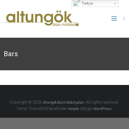
Türkçe
Bars
Copyright © 2026
. All rights reserved.
Altungök Büro Mobilyaları
Tema: ThemeGrill tarafından
. Altyapı
.
Ample
WordPress