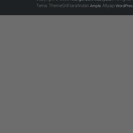
Tema: ThemeGrill tarafından
. Altyapı
Ample
WordPres