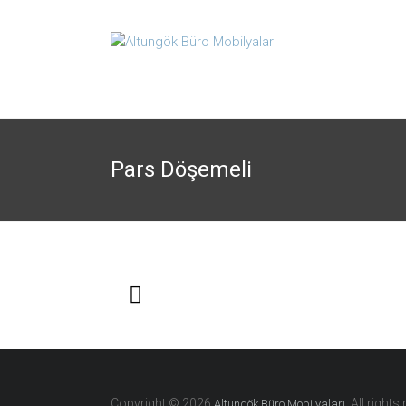
Pars Döşemeli
Copyright © 2026
. All rights
Altungök Büro Mobilyaları