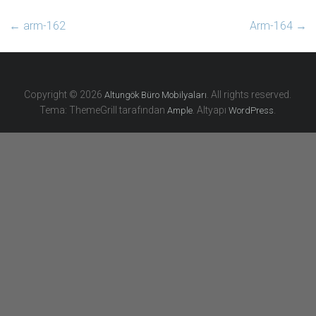
←
arm-162
Arm-164
→
Copyright © 2026
. All rights reserved.
Altungök Büro Mobilyaları
Tema: ThemeGrill tarafından
. Altyapı
.
Ample
WordPress